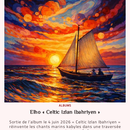
ALBUMS
Elho « Celtic Izlan Ibahriyen »
Sortie de l’album le 4 juin 2026 « Celtic Izlan Ibahriyen »
réinvente les chants marins kabyles dans une traversée