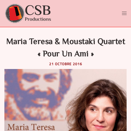
Aller
au
contenu
Ouvr
le
men
Maria Teresa & Moustaki Quartet
« Pour Un Ami »
21 OCTOBRE 2016