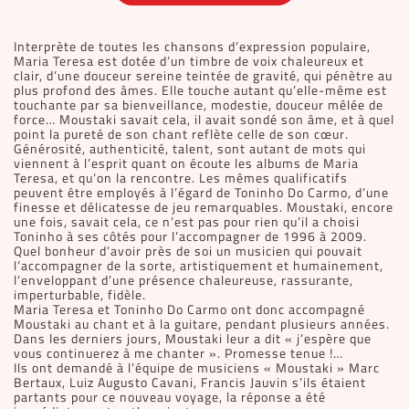
Interprète de toutes les chansons d’expression populaire,
Maria Teresa est dotée d’un timbre de voix chaleureux et
clair, d’une douceur sereine teintée de gravité, qui pénètre au
plus profond des âmes. Elle touche autant qu’elle-même est
touchante par sa bienveillance, modestie, douceur mêlée de
force… Moustaki savait cela, il avait sondé son âme, et à quel
point la pureté de son chant reflète celle de son cœur.
Générosité, authenticité, talent, sont autant de mots qui
viennent à l’esprit quant on écoute les albums de Maria
Teresa, et qu’on la rencontre. Les mêmes qualificatifs
peuvent être employés à l’égard de Toninho Do Carmo, d’une
finesse et délicatesse de jeu remarquables. Moustaki, encore
une fois, savait cela, ce n’est pas pour rien qu’il a choisi
Toninho à ses côtés pour l’accompagner de 1996 à 2009.
Quel bonheur d’avoir près de soi un musicien qui pouvait
l’accompagner de la sorte, artistiquement et humainement,
l’enveloppant d’une présence chaleureuse, rassurante,
imperturbable, fidèle.
Maria Teresa et Toninho Do Carmo ont donc accompagné
Moustaki au chant et à la guitare, pendant plusieurs années.
Dans les derniers jours, Moustaki leur a dit « j’espère que
vous continuerez à me chanter ». Promesse tenue !…
Ils ont demandé à l’équipe de musiciens « Moustaki » Marc
Bertaux, Luiz Augusto Cavani, Francis Jauvin s’ils étaient
partants pour ce nouveau voyage, la réponse a été