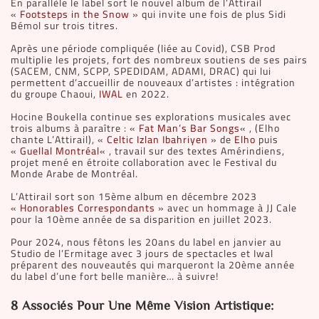
En parallèle le label sort le nouvel album de l’Attirail
«
Footsteps in the Snow
» qui invite une fois de plus Sidi
Bémol sur trois titres.
Après une période compliquée (liée au Covid), CSB Prod
multiplie les projets, fort des nombreux soutiens de ses pairs
(SACEM, CNM, SCPP, SPEDIDAM, ADAMI, DRAC) qui lui
permettent d’accueillir de nouveaux d’artistes : intégration
du groupe Chaoui,
IWAL
en 2022.
Hocine Boukella continue ses explorations musicales avec
trois albums à paraître : «
Fat Man’s Bar Songs
« , (Elho
chante L’Attirail), «
Celtic Izlan Ibahriyen
» de
Elho
puis
«
Guellal Montréal
« , travail sur des textes Amérindiens,
projet mené en étroite collaboration avec le Festival du
Monde Arabe de Montréal.
L’Attirail sort son 15ème album en décembre 2023
«
Honorables Correspondants
» avec un hommage à JJ Cale
pour la 10ème année de sa disparition en juillet 2023.
Pour 2024, nous fêtons les 20ans du label en janvier au
Studio de l’Ermitage avec 3 jours de spectacles et Iwal
préparent des nouveautés qui marqueront la 20ème année
du label d’une fort belle manière… à suivre!
8 Associés Pour Une Même Vision Artistique: