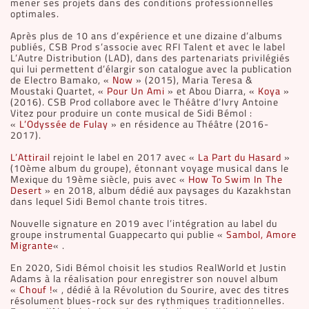
mener ses projets dans des conditions professionnelles
optimales.
Après plus de 10 ans d’expérience et une dizaine d’albums
publiés, CSB Prod s’associe avec RFI Talent et avec le label
L’Autre Distribution (LAD), dans des partenariats privilégiés
qui lui permettent d’élargir son catalogue avec la publication
de Electro Bamako, «
Now
» (2015), Maria Teresa &
Moustaki Quartet, «
Pour Un Ami
» et Abou Diarra, «
Koya
»
(2016). CSB Prod collabore avec le Théâtre d’Ivry Antoine
Vitez pour produire un conte musical de Sidi Bémol :
«
L’Odyssée de Fulay
» en résidence au Théâtre (2016-
2017).
L’Attirail
rejoint le label en 2017 avec «
La Part du Hasard
»
(10ème album du groupe), étonnant voyage musical dans le
Mexique du 19ème siècle, puis avec «
How To Swim In The
Desert
» en 2018, album dédié aux paysages du Kazakhstan
dans lequel Sidi Bemol chante trois titres.
Nouvelle signature en 2019 avec l’intégration au label du
groupe instrumental Guappecarto qui publie «
Sambol, Amore
Migrante
« .
En 2020, Sidi Bémol choisit les studios RealWorld et Justin
Adams à la réalisation pour enregistrer son nouvel album
«
Chouf !
« , dédié à la Révolution du Sourire, avec des titres
résolument blues-rock sur des rythmiques traditionnelles.