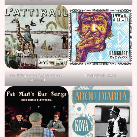
Le Rébus de l’Explorateur,
Hamghart, Iwal
L’Attirail