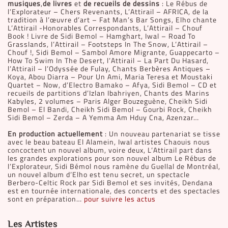
musiques
,
de livres
et
de recueils de dessins
: Le Rébus de
l’Explorateur – Chers Revenants, L’Attirail – AFRICA, de la
tradition à l’œuvre d’art – Fat Man’s Bar Songs, Elho chante
L’Attirail -Honorables Correspondants, L’Attirail – Chouf
Book ! Livre de Sidi Bemol – Hamghart, Iwal – Road To
Grasslands, l’Attirail – Footsteps In The Snow, L’Attirail –
Chouf !, Sidi Bemol – Sambol Amore Migrante, Guappecarto –
How To Swim In The Desert, l’Attirail – La Part Du Hasard,
l’Attirail – l’Odyssée de Fulay, Chants Berbères Antiques –
Koya, Abou Diarra – Pour Un Ami, Maria Teresa et Moustaki
Quartet – Now, d’Electro Bamako – Afya, Sidi Bemol – CD et
recueils de partitions d’Izlan Ibahriyen, Chants des Marins
Kabyles, 2 volumes – Paris Alger Bouzeguène, Cheikh Sidi
Bemol – El Bandi, Cheikh Sidi Bemol – Gourbi Rock, Cheikh
Sidi Bemol – Zerda – A Yemma Am Hduy Cna, Azenzar…
En production actuellement
: Un nouveau partenariat se tisse
avec le beau bateau El Alamein, Iwal artistes Chaouis nous
concoctent un nouvel album, voire deux, L’Attirail part dans
les grandes explorations pour son nouvel album Le Rébus de
l’Explorateur, Sidi Bémol nous ramène du Guellal de Montréal,
un nouvel album d’Elho est tenu secret, un spectacle
Berbero-Celtic Rock par Sidi Bemol et ses invités, Dendana
est en tournée internationale, des concerts et des spectacles
sont en préparation…
pour suivre les actus
Les Artistes