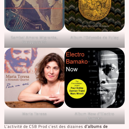
Sambol Amore Migrante,
Album l’Odyssée de Fulay
Guappecarto
Maria Teresa
Album Now d’Electro
Bamako
L’activité de CSB Prod c’est des dizaines
d’albums de