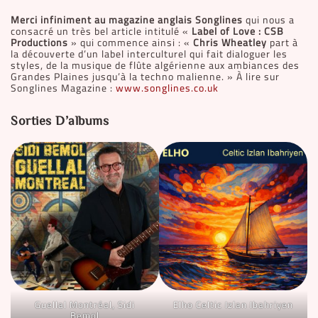
Merci infiniment au magazine anglais Songlines
qui nous a
consacré un très bel article intitulé «
Label of Love : CSB
Productions
» qui commence ainsi : «
Chris Wheatley
part à
la découverte d’un label interculturel qui fait dialoguer les
styles, de la musique de flûte algérienne aux ambiances des
Grandes Plaines jusqu’à la techno malienne. » À lire sur
Songlines Magazine :
www.songlines.co.uk
Sorties D’albums
Guellal Montréal, Sidi
Elho Celtic Izlan Ibahriyen
Bemol