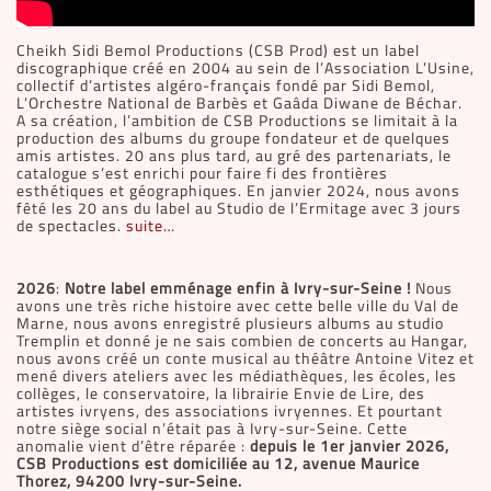
Cheikh Sidi Bemol Productions (CSB Prod) est un label
discographique créé en 2004 au sein de l’Association L’Usine,
collectif d’artistes algéro-français fondé par Sidi Bemol,
L’Orchestre National de Barbès et Gaâda Diwane de Béchar.
A sa création, l’ambition de CSB Productions se limitait à la
production des albums du groupe fondateur et de quelques
amis artistes. 20 ans plus tard, au gré des partenariats, le
catalogue s’est enrichi pour faire fi des frontières
esthétiques et géographiques. En janvier 2024, nous avons
fêté les 20 ans du label au Studio de l’Ermitage avec 3 jours
de spectacles.
suite…
2026
:
Notre label emménage enfin à Ivry-sur-Seine !
Nous
avons une très riche histoire avec cette belle ville du Val de
Marne, nous avons enregistré plusieurs albums au studio
Tremplin et donné je ne sais combien de concerts au Hangar,
nous avons créé un conte musical au théâtre Antoine Vitez et
mené divers ateliers avec les médiathèques, les écoles, les
collèges, le conservatoire, la librairie Envie de Lire, des
artistes ivryens, des associations ivryennes. Et pourtant
notre siège social n’était pas à Ivry-sur-Seine. Cette
anomalie vient d’être réparée :
depuis le 1er janvier 2026,
CSB Productions est domiciliée au 12, avenue Maurice
Thorez, 94200 Ivry-sur-Seine.