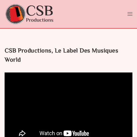
Aller
au
contenu
Ouvr
le
men
CSB Productions, Le Label Des Musiques
World