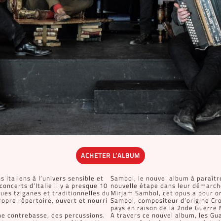
ACHETER L’ALBUM
 italiens à l’univers sensible et
Sambol, le nouvel album à paraîtr
concerts d’Italie il y a presque 10
nouvelle étape dans leur démarche
ues tziganes et traditionnelles du
Mirjam Sambol, cet opus a pour or
ropre répertoire, ouvert et nourri
Sambol, compositeur d’origine Croa
pays en raison de la 2nde Guerre 
ne contrebasse, des percussions.
A travers ce nouvel album, les G