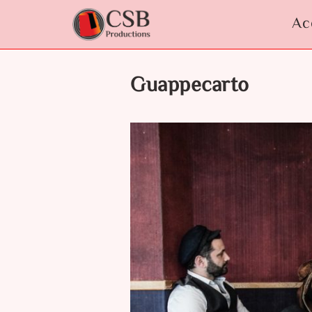
Aller
au
Ac
contenu
Guappecarto