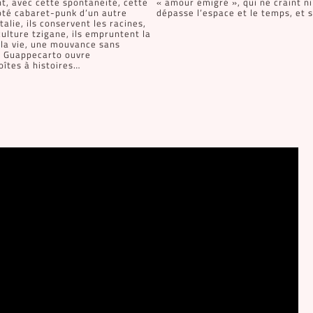
t, avec cette spontanéité, cette
« amour émigré », qui ne craint ni 
côté cabaret-punk d’un autre
dépasse l’espace et le temps, et s
talie, ils conservent les racines,
culture tzigane, ils empruntent la
 la vie, une mouvance sans
de Guappecarto ouvre
oîtes à histoires…