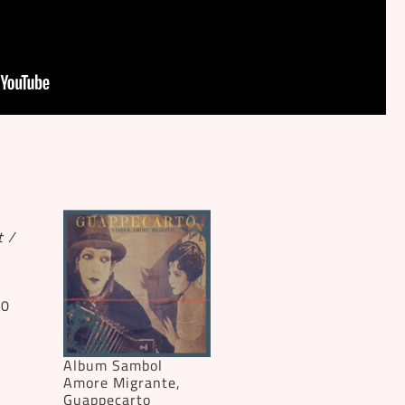
t /
10
Album Sambol
Amore Migrante,
Guappecarto