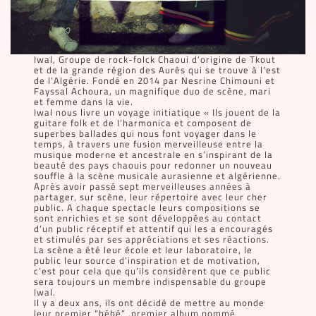
Iwal, Groupe de rock-folck Chaoui d’origine de Tkout
et de la grande région des Aurès qui se trouve à l’est
de l’Algérie. Fondé en 2014 par Nesrine Chimouni et
Fayssal Achoura, un magnifique duo de scène, mari
et femme dans la vie.
Iwal nous livre un voyage initiatique « Ils jouent de la
guitare folk et de l’harmonica et composent de
superbes ballades qui nous font voyager dans le
temps, à travers une fusion merveilleuse entre la
musique moderne et ancestrale en s’inspirant de la
beauté des pays chaouis pour redonner un nouveau
souffle à la scène musicale aurasienne et algérienne.
Après avoir passé sept merveilleuses années à
partager, sur scène, leur répertoire avec leur cher
public. A chaque spectacle leurs compositions se
sont enrichies et se sont développées au contact
d’un public réceptif et attentif qui les a encouragés
et stimulés par ses appréciations et ses réactions.
La scène a été leur école et leur laboratoire, le
public leur source d’inspiration et de motivation,
c’est pour cela que qu’ils considèrent que ce public
sera toujours un membre indispensable du groupe
Iwal.
Il y a deux ans, ils ont décidé de mettre au monde
leur premier “bébé” ,premier album nommé