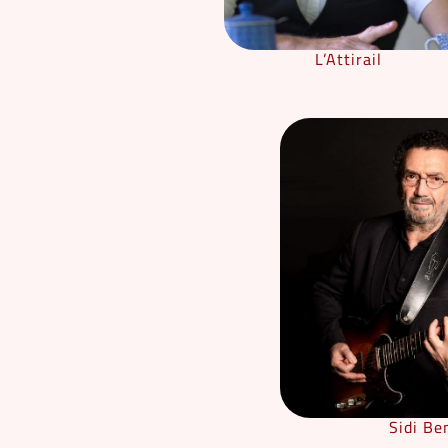
L’Attirail
Sidi Be