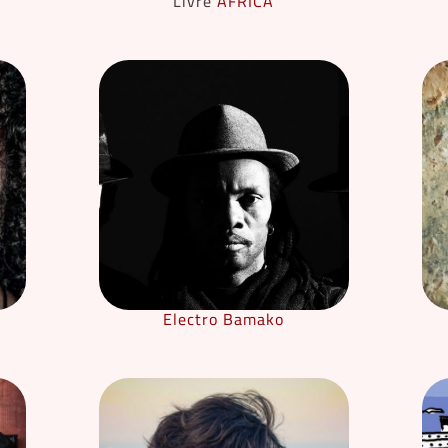
Livre
AFRICA
Electro Bamako