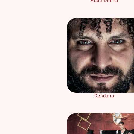
Abou Diarra
Dendana