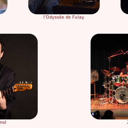
l’Odyssée de Fulay
mol