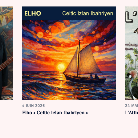
4 JUIN 2026
24 MA
Elho « Celtic Izlan Ibahriyen »
L’Att