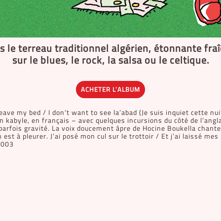
 le terreau traditionnel algérien, étonnante fr
sur le blues, le rock, la salsa ou le celtique.
ACHETER L’ALBUM
eave my bed / I don’t want to see la’abad (Je suis inquiet cette nuit
n kabyle, en français – avec quelques incursions du côté de l’angla
t parfois gravité. La voix doucement âpre de Hocine Boukella chan
 est à pleurer. J’ai posé mon cul sur le trottoir / Et j’ai laissé m
 2003