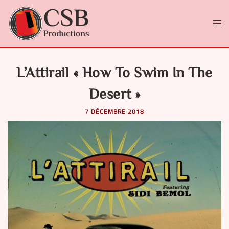
Aller
au
contenu
Ouvr
le
men
L’Attirail « How To Swim In The
Desert »
7 DÉCEMBRE 2018