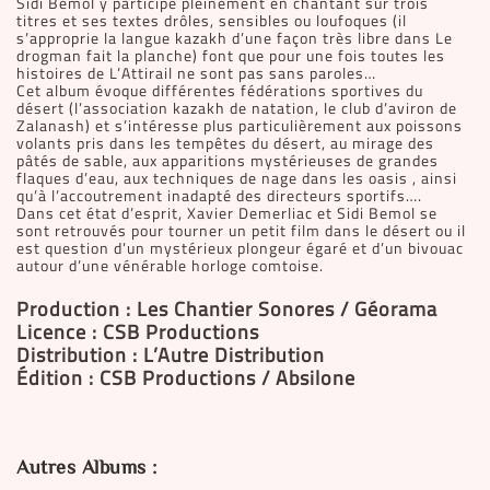
Sidi Bémol y participe pleinement en chantant sur trois
titres et ses textes drôles, sensibles ou loufoques (il
s’approprie la langue kazakh d’une façon très libre dans Le
drogman fait la planche) font que pour une fois toutes les
histoires de L’Attirail ne sont pas sans paroles…
Cet album évoque différentes fédérations sportives du
désert (l’association kazakh de natation, le club d’aviron de
Zalanash) et s’intéresse plus particulièrement aux poissons
volants pris dans les tempêtes du désert, au mirage des
pâtés de sable, aux apparitions mystérieuses de grandes
flaques d’eau, aux techniques de nage dans les oasis , ainsi
qu’à l’accoutrement inadapté des directeurs sportifs….
Dans cet état d’esprit, Xavier Demerliac et Sidi Bemol se
sont retrouvés pour tourner un petit film dans le désert ou il
est question d’un mystérieux plongeur égaré et d’un bivouac
autour d’une vénérable horloge comtoise.
Production : Les Chantier Sonores / Géorama
Licence : CSB Productions
Distribution : L’Autre Distribution
Édition : CSB Productions / Absilone
Autres Albums :